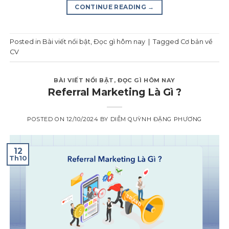
CONTINUE READING
→
Posted in
Bài viết nổi bật
,
Đọc gì hôm nay
|
Tagged
Cơ bản về
CV
BÀI VIẾT NỔI BẬT
,
ĐỌC GÌ HÔM NAY
Referral Marketing Là Gì ?
POSTED ON
12/10/2024
BY
DIỄM QUỲNH ĐẶNG PHƯƠNG
12
Th10