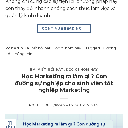
Không chỉ cung cấp sự tiện lợi, phương pháp này
còn thay đổi nhanh chóng cách thức làm việc và
quản lý kinh doanh….
CONTINUE READING
→
Posted in
Bài viết nổi bật
,
Đọc gì hôm nay
|
Tagged
Tự động
hóa thông minh
BÀI VIẾT NỔI BẬT
,
ĐỌC GÌ HÔM NAY
Học Marketing ra làm gì ? Con
đường sự nghiệp cho sinh viên tốt
nghiệp Marketing
POSTED ON
11/10/2024
BY
NGUYEN NAM
11
Th10