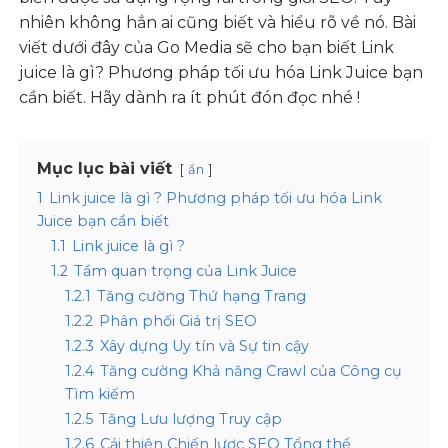
nhiên không hẳn ai cũng biết và hiểu rõ về nó. Bài
viết dưới đây của
Go Media
sẽ cho bạn biết Link
juice là gì? Phương pháp tối ưu hóa Link Juice bạn
cần biết. Hãy dành ra ít phút đón đọc nhé !
Mục lục bài viết
ẩn
1
Link juice là gì ? Phương pháp tối ưu hóa Link
Juice bạn cần biết
1.1
Link juice là gì ?
1.2
Tầm quan trọng của Link Juice
1.2.1
Tăng cường Thứ hạng Trang
1.2.2
Phân phối Giá trị SEO
1.2.3
Xây dựng Uy tín và Sự tin cậy
1.2.4
Tăng cường Khả năng Crawl của Công cụ
Tìm kiếm
1.2.5
Tăng Lưu lượng Truy cập
1.2.6
Cải thiện Chiến lược SEO Tổng thể