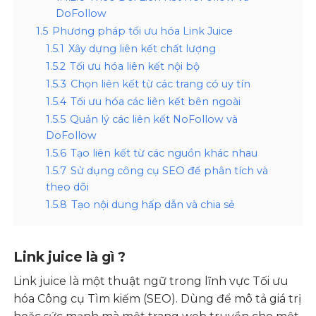
DoFollow
1.5
Phương pháp tối ưu hóa Link Juice
1.5.1
Xây dựng liên kết chất lượng
1.5.2
Tối ưu hóa liên kết nội bộ
1.5.3
Chọn liên kết từ các trang có uy tín
1.5.4
Tối ưu hóa các liên kết bên ngoài
1.5.5
Quản lý các liên kết NoFollow và
DoFollow
1.5.6
Tạo liên kết từ các nguồn khác nhau
1.5.7
Sử dụng công cụ SEO để phân tích và
theo dõi
1.5.8
Tạo nội dung hấp dẫn và chia sẻ
Link juice là gì ?
Link juice là một thuật ngữ trong lĩnh vực
Tối ưu
hóa Công cụ Tìm kiếm (SEO
). Dùng để mô tả giá trị