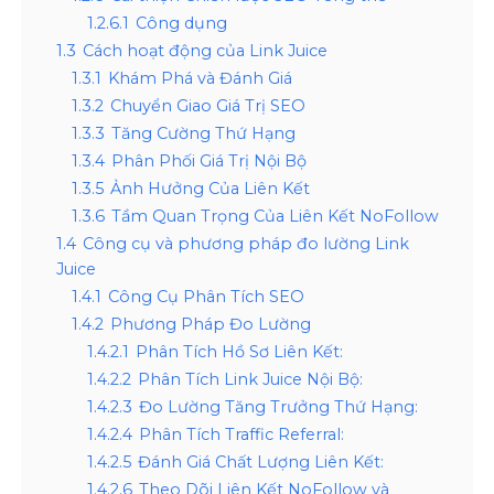
1.2.6.1
Công dụng
1.3
Cách hoạt động của Link Juice
1.3.1
Khám Phá và Đánh Giá
1.3.2
Chuyển Giao Giá Trị SEO
1.3.3
Tăng Cường Thứ Hạng
1.3.4
Phân Phối Giá Trị Nội Bộ
1.3.5
Ảnh Hưởng Của Liên Kết
1.3.6
Tầm Quan Trọng Của Liên Kết NoFollow
1.4
Công cụ và phương pháp đo lường Link
Juice
1.4.1
Công Cụ Phân Tích SEO
1.4.2
Phương Pháp Đo Lường
1.4.2.1
Phân Tích Hồ Sơ Liên Kết:
1.4.2.2
Phân Tích Link Juice Nội Bộ:
1.4.2.3
Đo Lường Tăng Trưởng Thứ Hạng:
1.4.2.4
Phân Tích Traffic Referral:
1.4.2.5
Đánh Giá Chất Lượng Liên Kết:
1.4.2.6
Theo Dõi Liên Kết NoFollow và