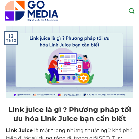
Skip
to
content
12
Th10
Link juice là gì ? Phương pháp tối
ưu hóa Link Juice bạn cần biết
Link Juice
là một trong những thuật ngữ khá phổ
biến được sử dụng rộng rãi trong giới SEO. Tuy