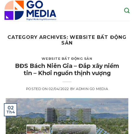
Skip
to
content
CATEGORY ARCHIVES:
WEBSITE BẤT ĐỘNG
SẢN
WEBSITE BẤT ĐỘNG SẢN
BĐS Bách Niên Gia – Đắp xây niềm
tin – Khơi nguồn thịnh vượng
POSTED ON
02/04/2022
BY
ADMIN GO MEDIA
02
Th4