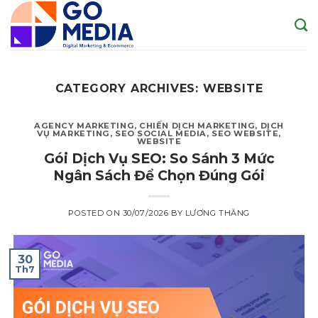
Skip
to
content
CATEGORY ARCHIVES:
WEBSITE
AGENCY MARKETING
,
CHIẾN DỊCH MARKETING
,
DỊCH
VỤ MARKETING
,
SEO SOCIAL MEDIA
,
SEO WEBSITE
,
WEBSITE
Gói Dịch Vụ SEO: So Sánh 3 Mức
Ngân Sách Để Chọn Đúng Gói
POSTED ON
30/07/2026
BY
LƯƠNG THĂNG
30
Th7