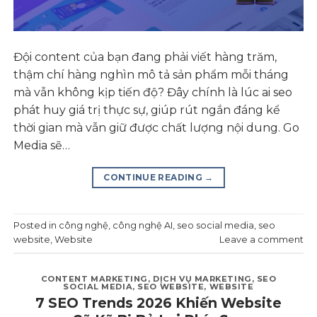
Đội content của bạn đang phải viết hàng trăm,
thậm chí hàng nghìn mô tả sản phẩm mỗi tháng
mà vẫn không kịp tiến độ? Đây chính là lúc ai seo
phát huy giá trị thực sự, giúp rút ngắn đáng kể
thời gian mà vẫn giữ được chất lượng nội dung. Go
Media sẽ…
CONTINUE READING
→
Posted in
công nghệ
,
công nghệ AI
,
seo social media
,
seo
website
,
Website
Leave a comment
CONTENT MARKETING
,
DỊCH VỤ MARKETING
,
SEO
SOCIAL MEDIA
,
SEO WEBSITE
,
WEBSITE
7 SEO Trends 2026 Khiến Website