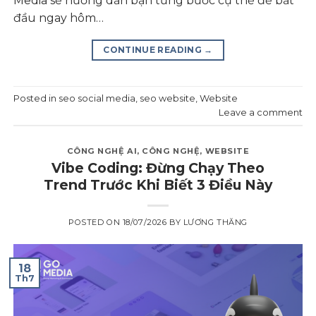
Media sẽ hướng dẫn bạn từng bước cụ thể để bắt
đầu ngay hôm…
CONTINUE READING
→
Posted in
seo social media
,
seo website
,
Website
Leave a comment
CÔNG NGHỆ AI
,
CÔNG NGHỆ
,
WEBSITE
Vibe Coding: Đừng Chạy Theo
Trend Trước Khi Biết 3 Điều Này
POSTED ON
18/07/2026
BY
LƯƠNG THĂNG
18
Th7