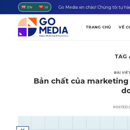
Skip
Go Media xin chào! Chúng tôi tự h
EN
VI
to
content
TRANG CHỦ
VỀ C
TAG 
BÀI VIẾ
Bản chất của marketing l
d
POSTED