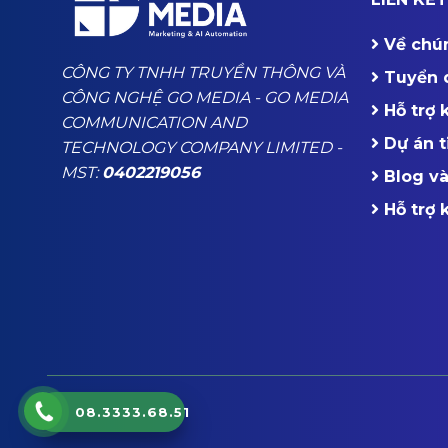
Về chú
CÔNG TY TNHH TRUYỀN THÔNG VÀ
Tuyển 
CÔNG NGHỆ GO MEDIA - GO MEDIA
Hỗ trợ
COMMUNICATION AND
Dự án t
TECHNOLOGY COMPANY LIMITED -
MST:
0402219056
Blog và
Hỗ trợ
08.3333.68.51