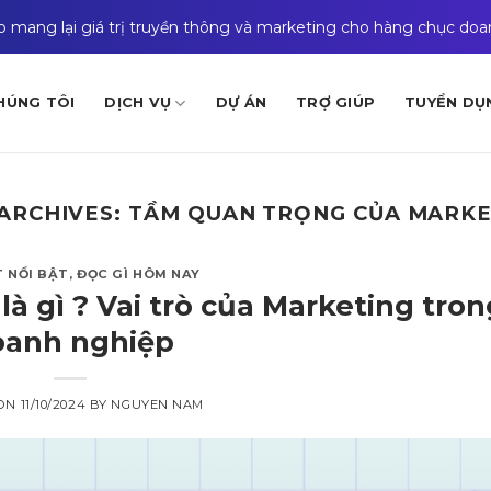
ào mang lại giá trị truyền thông và marketing cho hàng chục do
HÚNG TÔI
DỊCH VỤ
DỰ ÁN
TRỢ GIÚP
TUYỂN DỤ
ARCHIVES:
TẦM QUAN TRỌNG CỦA MARKE
T NỔI BẬT
,
ĐỌC GÌ HÔM NAY
à gì ? Vai trò của Marketing tron
oanh nghiệp
 ON
11/10/2024
BY
NGUYEN NAM