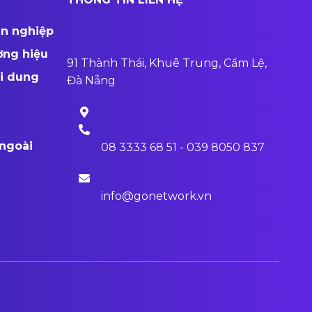
ên nghiệp
ơng hiệu
91 Thành Thái, Khuê Trung, Cẩm Lệ,
ội dung
Đà Nẵng
ngoài
08 3333 68 51 - 039 8050 837
info@gonetwork.vn