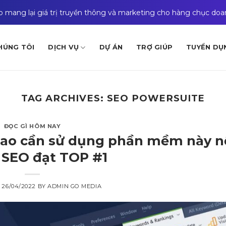
ào mang lại giá trị truyền thông và marketing cho hàng chục do
HÚNG TÔI
DỊCH VỤ
DỰ ÁN
TRỢ GIÚP
TUYỂN DỤ
TAG ARCHIVES:
SEO POWERSUITE
ĐỌC GÌ HÔM NAY
 sao cần sử dụng phần mềm này 
SEO đạt TOP #1
N
26/04/2022
BY
ADMIN GO MEDIA