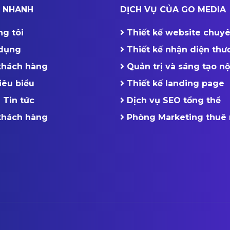
T NHANH
DỊCH VỤ CỦA GO MEDIA
ng tôi
Thiết kế website chuy
dụng
Thiết kế nhận diện thư
 khách hàng
Quản trị và sáng tạo n
iêu biểu
Thiết kế landing page
 Tin tức
Dịch vụ SEO tổng thể
 khách hàng
Phòng Marketing thuê 