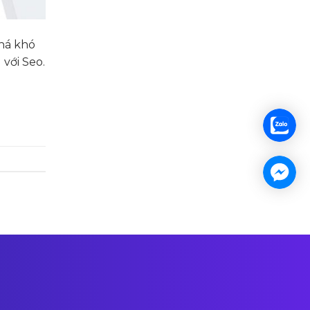
há khó
 với Seo.