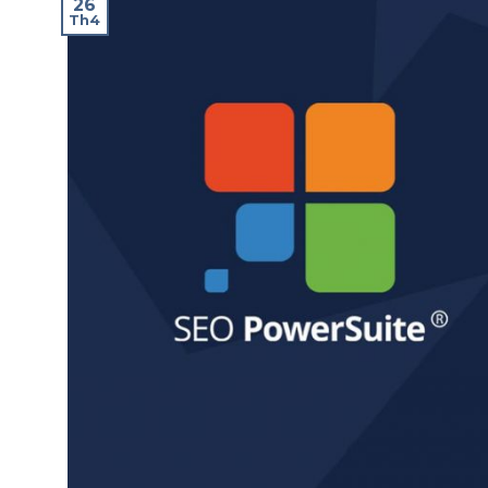
26
Th4