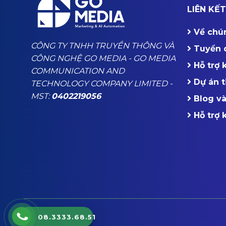
LIÊN KẾ
Về chú
CÔNG TY TNHH TRUYỀN THÔNG VÀ
Tuyển 
CÔNG NGHỆ GO MEDIA - GO MEDIA
Hỗ trợ
COMMUNICATION AND
Dự án t
TECHNOLOGY COMPANY LIMITED -
MST:
0402219056
Blog và
Hỗ trợ
08.3333.68.51