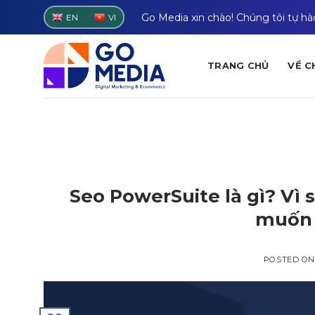
Skip
Go Media xin chào! Chúng tôi tự h
EN
VI
to
content
TRANG CHỦ
VỀ C
Seo PowerSuite là gì? Vì
muốn 
POSTED O