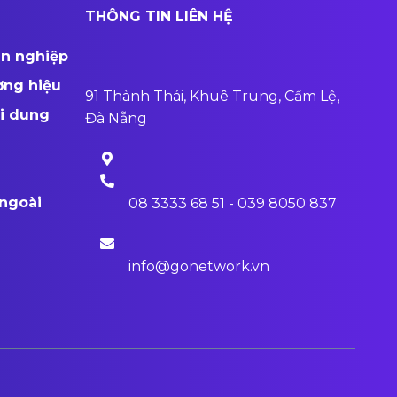
THÔNG TIN LIÊN HỆ
ên nghiệp
ơng hiệu
91 Thành Thái, Khuê Trung, Cẩm Lệ,
ội dung
Đà Nẵng
ngoài
08 3333 68 51 - 039 8050 837
info@gonetwork.vn