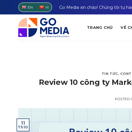
Skip
Go Media xin chào! Chúng tôi tự h
EN
VI
to
content
TRANG CHỦ
VỀ C
TIN TỨC
,
CONT
Review 10 công ty Mark
POSTED
11
Th10