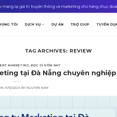
ào mang lại giá trị truyền thông và marketing cho hàng chục do
HÚNG TÔI
DỊCH VỤ
DỰ ÁN
TRỢ GIÚP
TUYỂN DỤ
TAG ARCHIVES:
REVIEW
ENT MARKETING
,
ĐỌC GÌ HÔM NAY
eting tại Đà Nẵng chuyên nghiệp
 ON
11/10/2024
BY
NGUYEN NAM