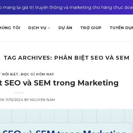
ào mang lại giá trị truyền thông và marketing cho hàng chục do
HÚNG TÔI
DỊCH VỤ
DỰ ÁN
TRỢ GIÚP
TUYỂN DỤ
TAG ARCHIVES:
PHÂN BIỆT SEO VÀ SEM
T NỔI BẬT
,
ĐỌC GÌ HÔM NAY
ệt SEO và SEM trong Marketing
 ON
11/10/2024
BY
NGUYEN NAM