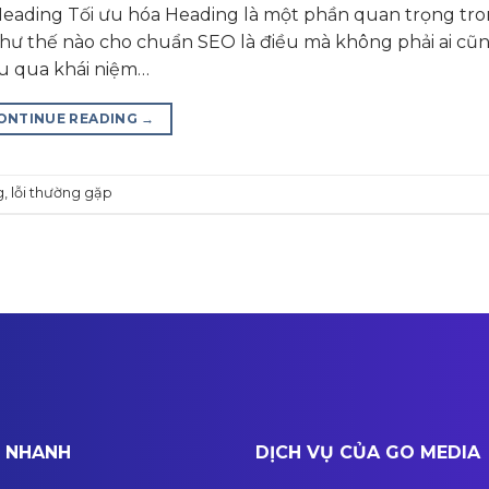
 Heading Tối ưu hóa Heading là một phần quan trọng tr
như thế nào cho chuẩn SEO là điều mà không phải ai cũn
ểu qua khái niệm…
ONTINUE READING
→
g
,
lỗi thường gặp
T NHANH
DỊCH VỤ CỦA GO MEDIA