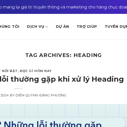
ào mang lại giá trị truyền thông và marketing cho hàng chục do
HÚNG TÔI
DỊCH VỤ
DỰ ÁN
TRỢ GIÚP
TUYỂN DỤ
TAG ARCHIVES:
HEADING
T NỔI BẬT
,
ĐỌC GÌ HÔM NAY
lỗi thường gặp khi xử lý Heading
0/2024
BY
DIỄM QUỲNH ĐẶNG PHƯƠNG