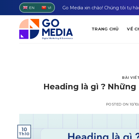
Skip
Go Media xin chào! Chúng tôi tự h
EN
VI
to
content
TRANG CHỦ
VỀ C
BÀI VIẾ
Heading là gì ? Những 
POSTED ON
10/1
10
Th10