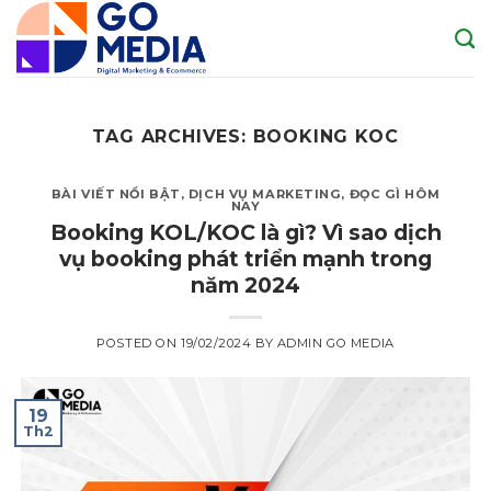
Skip
to
content
TAG ARCHIVES:
BOOKING KOC
BÀI VIẾT NỔI BẬT
,
DỊCH VỤ MARKETING
,
ĐỌC GÌ HÔM
NAY
Booking KOL/KOC là gì? Vì sao dịch
vụ booking phát triển mạnh trong
năm 2024
POSTED ON
19/02/2024
BY
ADMIN GO MEDIA
19
Th2