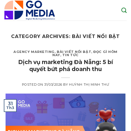
Skip
to
content
CATEGORY ARCHIVES:
BÀI VIẾT NỔI BẬT
AGENCY MARKETING
,
BÀI VIẾT NỔI BẬT
,
ĐỌC GÌ HÔM
NAY
,
TIN TỨC
Dịch vụ marketing Đà Nẵng: 5 bí
quyết bứt phá doanh thu
POSTED ON
31/03/2026
BY
HUỲNH THỊ MINH THƯ
31
Th3