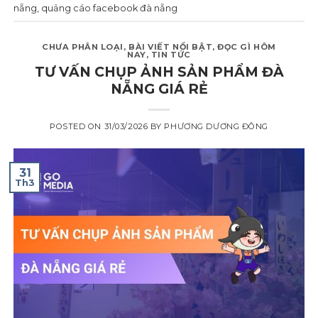
nẵng
,
quảng cáo facebook đà nẵng
CHƯA PHÂN LOẠI
,
BÀI VIẾT NỔI BẬT
,
ĐỌC GÌ HÔM
NAY
,
TIN TỨC
TƯ VẤN CHỤP ẢNH SẢN PHẨM ĐÀ
NẴNG GIÁ RẺ
POSTED ON
31/03/2026
BY
PHƯƠNG DƯƠNG ĐÔNG
31
Th3