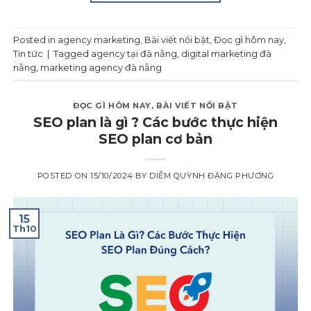
Posted in
agency marketing
,
Bài viết nổi bật
,
Đọc gì hôm nay
,
Tin tức
|
Tagged
agency tại đà nẵng
,
digital marketing đà
nẵng
,
marketing agency đà nẵng
ĐỌC GÌ HÔM NAY
,
BÀI VIẾT NỔI BẬT
SEO plan là gì ? Các bước thực hiện
SEO plan cơ bản
POSTED ON
15/10/2024
BY
DIỄM QUỲNH ĐẶNG PHƯƠNG
15
Th10