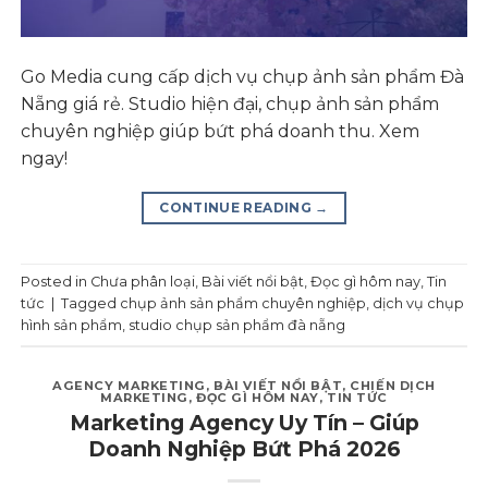
Go Media cung cấp dịch vụ chụp ảnh sản phẩm Đà
Nẵng giá rẻ. Studio hiện đại, chụp ảnh sản phẩm
chuyên nghiệp giúp bứt phá doanh thu. Xem
ngay!
CONTINUE READING
→
Posted in
Chưa phân loại
,
Bài viết nổi bật
,
Đọc gì hôm nay
,
Tin
tức
|
Tagged
chụp ảnh sản phẩm chuyên nghiệp
,
dịch vụ chụp
hình sản phẩm
,
studio chụp sản phẩm đà nẵng
AGENCY MARKETING
,
BÀI VIẾT NỔI BẬT
,
CHIẾN DỊCH
MARKETING
,
ĐỌC GÌ HÔM NAY
,
TIN TỨC
Marketing Agency Uy Tín – Giúp
Doanh Nghiệp Bứt Phá 2026