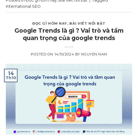
Posted in
Đọc gì hôm nay
,
Bài viết nổi bật
|
Tagged
International SEO
ĐỌC GÌ HÔM NAY
,
BÀI VIẾT NỔI BẬT
Google Trends là gì ? Vai trò và tầm
quan trọng của google trends
POSTED ON
14/10/2024
BY
NGUYEN NAM
14
Th10