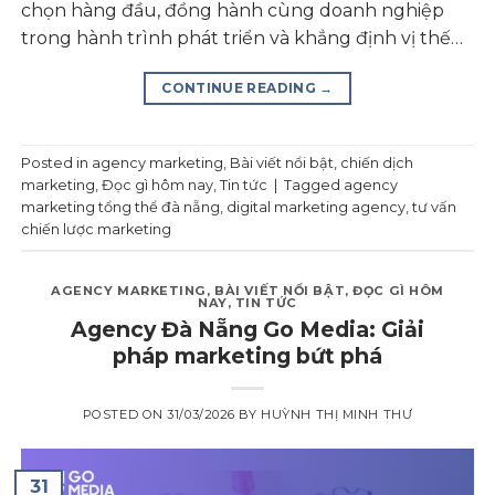
chọn hàng đầu, đồng hành cùng doanh nghiệp
trong hành trình phát triển và khẳng định vị thế…
CONTINUE READING
→
Posted in
agency marketing
,
Bài viết nổi bật
,
chiến dịch
marketing
,
Đọc gì hôm nay
,
Tin tức
|
Tagged
agency
marketing tổng thể đà nẵng
,
digital marketing agency
,
tư vấn
chiến lược marketing
AGENCY MARKETING
,
BÀI VIẾT NỔI BẬT
,
ĐỌC GÌ HÔM
NAY
,
TIN TỨC
Agency Đà Nẵng Go Media: Giải
pháp marketing bứt phá
POSTED ON
31/03/2026
BY
HUỲNH THỊ MINH THƯ
31