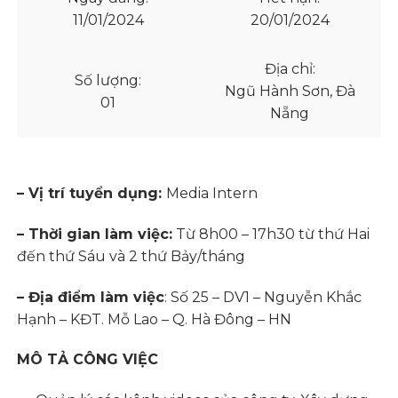
11/01/2024
20/01/2024
Địa chỉ:
Số lượng:
Ngũ Hành Sơn, Đà
01
Nẵng
– Vị trí tuyển dụng:
Media Intern
– Thời gian làm việc:
Từ 8h00 – 17h30 từ thứ Hai
đến thứ Sáu và 2 thứ Bảy/tháng
– Địa điểm làm việc
: Số 25 – DV1 – Nguyễn Khắc
Hạnh – KĐT. Mỗ Lao – Q. Hà Đông – HN
MÔ TẢ CÔNG VIỆC