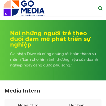
Skip
to
content
Nơi những người trẻ theo
đuổi đam mê phát triển sự
nghiệp
Gia nhập Diwe và cùng chúng tôi hoàn thành sứ
mệnh “Làm cho hình ảnh thương hiệu của doanh
nghiệp ngày càng được phủ sóng.”
Media Intern
Ngày đăng:
Hết hạn: